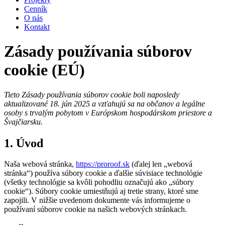
Cenník
O nás
Kontakt
Zásady používania súborov
cookie (EÚ)
Tieto Zásady používania súborov cookie boli naposledy
aktualizované 18. jún 2025 a vzťahujú sa na občanov a legálne
osoby s trvalým pobytom v Európskom hospodárskom priestore a
Švajčiarsku.
1. Úvod
Naša webová stránka,
https://proroof.sk
(ďalej len „webová
stránka“) používa súbory cookie a ďalšie súvisiace technológie
(všetky technológie sa kvôli pohodliu označujú ako „súbory
cookie“). Súbory cookie umiestňujú aj tretie strany, ktoré sme
zapojili. V nižšie uvedenom dokumente vás informujeme o
používaní súborov cookie na našich webových stránkach.