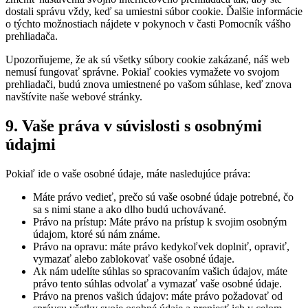
dostali správu vždy, keď sa umiestni súbor cookie. Ďalšie informácie
o týchto možnostiach nájdete v pokynoch v časti Pomocník vášho
prehliadača.
Upozorňujeme, že ak sú všetky súbory cookie zakázané, náš web
nemusí fungovať správne. Pokiaľ cookies vymažete vo svojom
prehliadači, budú znova umiestnené po vašom súhlase, keď znova
navštívite naše webové stránky.
9. Vaše práva v súvislosti s osobnými
údajmi
Pokiaľ ide o vaše osobné údaje, máte nasledujúce práva:
Máte právo vedieť, prečo sú vaše osobné údaje potrebné, čo
sa s nimi stane a ako dlho budú uchovávané.
Právo na prístup: Máte právo na prístup k svojim osobným
údajom, ktoré sú nám známe.
Právo na opravu: máte právo kedykoľvek doplniť, opraviť,
vymazať alebo zablokovať vaše osobné údaje.
Ak nám udelíte súhlas so spracovaním vašich údajov, máte
právo tento súhlas odvolať a vymazať vaše osobné údaje.
Právo na prenos vašich údajov: máte právo požadovať od