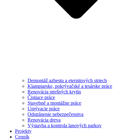
Demontáž azbestu a eternitových striech
Klampiarske, pokrývačské a tesárske práce
Renovácia strešných krytín
Čistiace práce
Stavebné a montážne práce
Umývacie práce
Odstránenie nebezpečenstva
Renovácia dreva
Výstavba a kontrola lanových parkov
Projekty
Cenník