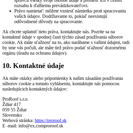
správcu všetky svoje osobné údaje a preniesť ich v celom
rozsahu k ďalšiemu prevádzkovateľovi.
Právo namietať: môžete vzniesť námietku proti spracovaniu
vašich údajov. Dodržiavame to, pokiaľ neexistujú
odôvodnené dôvody na spracovanie.
Ak chcete uplatniť tieto práva, kontaktujte nás. Pozrite sa na
kontaktné údaje v spodnej časti týchto zásad používania súborov
cookie. Ak máte sťažnosť na to, ako narábame s vašimi údajmi, radi
by sme vás počuli, ale máte tiež právo podať sťažnosť dozornému
orgánu (úradu na ochranu údajov).
10. Kontaktné údaje
Ak máte otázky alebo pripomienky k našim zásadám používania
súborov cookie a tomuto vyhláseniu, kontaktujte nás pomocou
nasledujúcich kontaktných údajov:
ProRoof s.r.o.
Ždiar 417
059 55 Ždiar
Slovensko
Webová stránka:
https://proroof.sk
E -mail:
info@
ex.com
proroof.sk