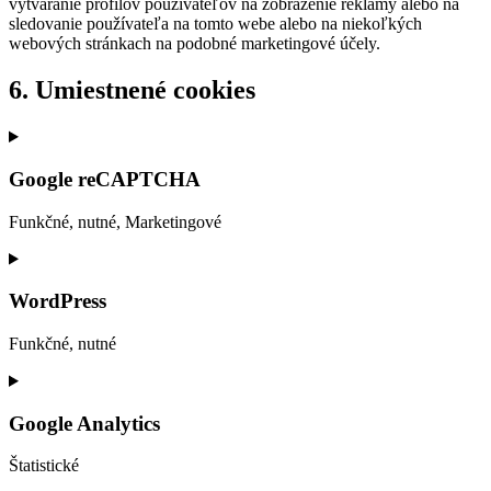
vytváranie profilov používateľov na zobrazenie reklamy alebo na
sledovanie používateľa na tomto webe alebo na niekoľkých
webových stránkach na podobné marketingové účely.
6. Umiestnené cookies
Google reCAPTCHA
Funkčné, nutné, Marketingové
Consent
to
service
WordPress
google-
recaptcha
Funkčné, nutné
Consent
to
service
Google Analytics
wordpress
Štatistické