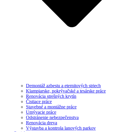
Demontáž azbestu a eternitových striech
Klampiarske, pokrývačské a tesárske práce
Renovácia strešných krytín
Čistiace práce
Stavebné a montážne práce
Umývacie práce
Odstránenie nebezpečenstva
Renovácia dreva
Výstavba a kontrola lanových parkov