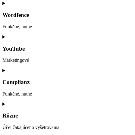
Consent
to
service
Wordfence
google-
analytics
Funkčné, nutné
Consent
to
service
YouTube
wordfence
Marketingové
Consent
to
service
Complianz
youtube
Funkčné, nutné
Consent
to
service
Rôzne
complianz
Účel čakajúceho vyšetrovania