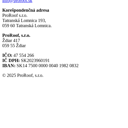
info@proroof.sk
Korešpondenčná adresa
ProRoof s.r.o.
Tatranská Lomnica 193,
059 60 Tatranská Lomnica.
ProRoof, s.r.o.
Ždiar 417
059 55 Ždiar
IČO:
47 554 266
IČ DPH:
SK2023960191
IBAN:
SK14 7500 0000 0040 1982 0832
© 2025 ProRoof, s.r.o.