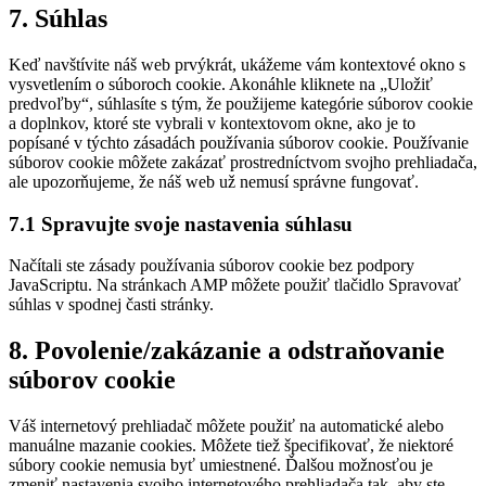
Consent
7. Súhlas
to
service
Keď navštívite náš web prvýkrát, ukážeme vám kontextové okno s
rôzne
vysvetlením o súboroch cookie. Akonáhle kliknete na „Uložiť
predvoľby“, súhlasíte s tým, že použijeme kategórie súborov cookie
a doplnkov, ktoré ste vybrali v kontextovom okne, ako je to
popísané v týchto zásadách používania súborov cookie. Používanie
súborov cookie môžete zakázať prostredníctvom svojho prehliadača,
ale upozorňujeme, že náš web už nemusí správne fungovať.
7.1 Spravujte svoje nastavenia súhlasu
Načítali ste zásady používania súborov cookie bez podpory
JavaScriptu. Na stránkach AMP môžete použiť tlačidlo Spravovať
súhlas v spodnej časti stránky.
8. Povolenie/zakázanie a odstraňovanie
súborov cookie
Váš internetový prehliadač môžete použiť na automatické alebo
manuálne mazanie cookies. Môžete tiež špecifikovať, že niektoré
súbory cookie nemusia byť umiestnené. Ďalšou možnosťou je
zmeniť nastavenia svojho internetového prehliadača tak, aby ste