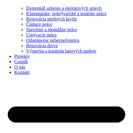
Demontáž azbestu a eternitových striech
Klampiarske, pokrývačské a tesárske práce
Renovácia strešných krytín
Čistiace práce
Stavebné a montážne práce
Umývacie práce
Odstránenie nebezpečenstva
Renovácia dreva
Výstavba a kontrola lanových parkov
Projekty
Cenník
O nás
Kontakt