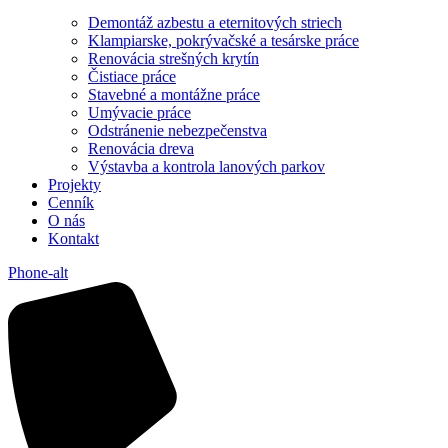
Demontáž azbestu a eternitových striech
Klampiarske, pokrývačské a tesárske práce
Renovácia strešných krytín
Čistiace práce
Stavebné a montážne práce
Umývacie práce
Odstránenie nebezpečenstva
Renovácia dreva
Výstavba a kontrola lanových parkov
Projekty
Cenník
O nás
Kontakt
Phone-alt