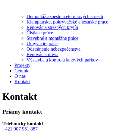
Demontáž azbestu a eternitových striech
Klampiarske, pokrývačské a tesárske práce
Renovácia strešných krytín
Čistiace práce
Stavebné a montážne práce
Umývacie práce
Odstránenie nebezpečenstva
Renovácia dreva
Výstavba a kontrola lanových parkov
Projekty
Cenník
O nás
Kontakt
Kontakt
Priamy kontakt
Telefonický kontakt
+421 907 951 887