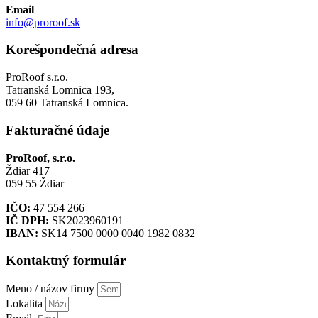
Email
info@proroof.sk
Korešpondečná adresa
ProRoof s.r.o.
Tatranská Lomnica 193,
059 60 Tatranská Lomnica.
Fakturačné údaje
ProRoof, s.r.o.
Ždiar 417
059 55 Ždiar
IČO:
47 554 266
IČ DPH:
SK2023960191
IBAN:
SK14 7500 0000 0040 1982 0832
Kontaktný formulár
Meno / názov firmy
Lokalita