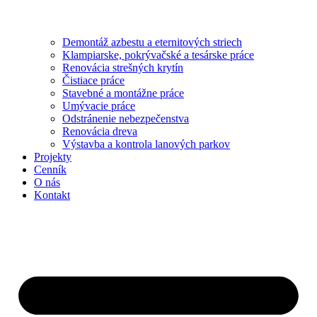
Demontáž azbestu a eternitových striech
Klampiarske, pokrývačské a tesárske práce
Renovácia strešných krytín
Čistiace práce
Stavebné a montážne práce
Umývacie práce
Odstránenie nebezpečenstva
Renovácia dreva
Výstavba a kontrola lanových parkov
Projekty
Cenník
O nás
Kontakt