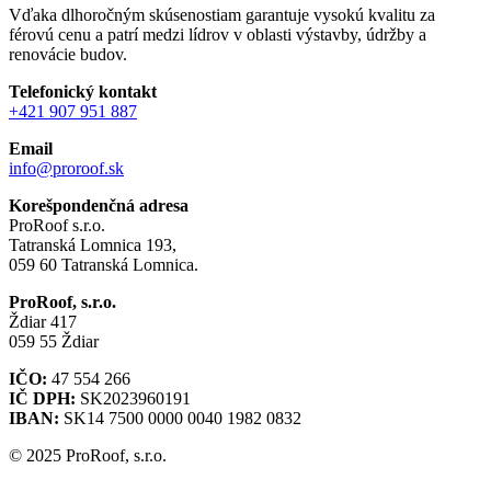
Vďaka dlhoročným skúsenostiam garantuje vysokú kvalitu za
férovú cenu a patrí medzi lídrov v oblasti výstavby, údržby a
renovácie budov.
Telefonický kontakt
+421 907 951 887
Email
info@proroof.sk
Korešpondenčná adresa
ProRoof s.r.o.
Tatranská Lomnica 193,
059 60 Tatranská Lomnica.
ProRoof, s.r.o.
Ždiar 417
059 55 Ždiar
IČO:
47 554 266
IČ DPH:
SK2023960191
IBAN:
SK14 7500 0000 0040 1982 0832
© 2025 ProRoof, s.r.o.