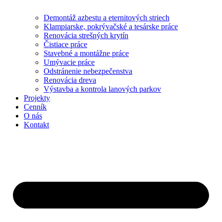
Demontáž azbestu a eternitových striech
Klampiarske, pokrývačské a tesárske práce
Renovácia strešných krytín
Čistiace práce
Stavebné a montážne práce
Umývacie práce
Odstránenie nebezpečenstva
Renovácia dreva
Výstavba a kontrola lanových parkov
Projekty
Cenník
O nás
Kontakt