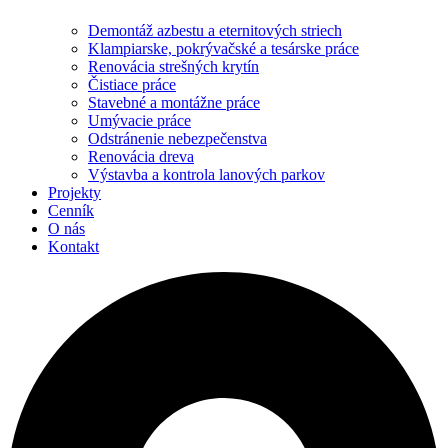
Demontáž azbestu a eternitových striech
Klampiarske, pokrývačské a tesárske práce
Renovácia strešných krytín
Čistiace práce
Stavebné a montážne práce
Umývacie práce
Odstránenie nebezpečenstva
Renovácia dreva
Výstavba a kontrola lanových parkov
Projekty
Cenník
O nás
Kontakt