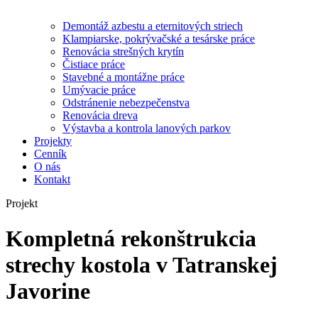
Demontáž azbestu a eternitových striech
Klampiarske, pokrývačské a tesárske práce
Renovácia strešných krytín
Čistiace práce
Stavebné a montážne práce
Umývacie práce
Odstránenie nebezpečenstva
Renovácia dreva
Výstavba a kontrola lanových parkov
Projekty
Cenník
O nás
Kontakt
Projekt
Kompletná rekonštrukcia
strechy kostola v Tatranskej
Javorine