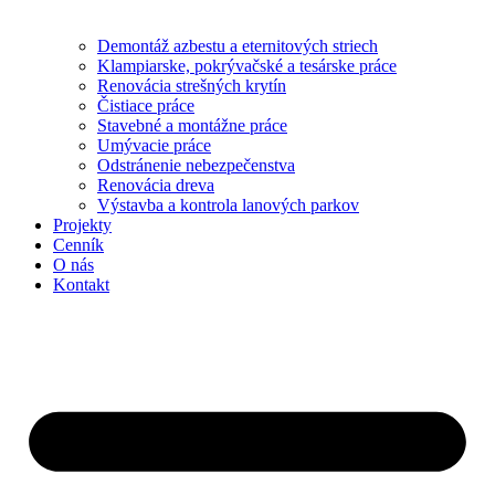
Demontáž azbestu a eternitových striech
Klampiarske, pokrývačské a tesárske práce
Renovácia strešných krytín
Čistiace práce
Stavebné a montážne práce
Umývacie práce
Odstránenie nebezpečenstva
Renovácia dreva
Výstavba a kontrola lanových parkov
Projekty
Cenník
O nás
Kontakt