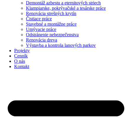
Demontáž azbestu a eternitových striech
Klampiarske, pokrývačské a tesárske práce
Renovácia strešných krytín
Čistiace práce
Stavebné a montážne práce
Umývacie práce
Odstránenie nebezpečenstva
Renovácia dreva
Výstavba a kontrola lanových parkov
Projekty
Cenník
O nás
Kontakt