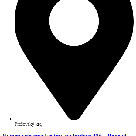
Prešovský kraj
Výmena strešnej krytiny na budove MŠ – Poprad-