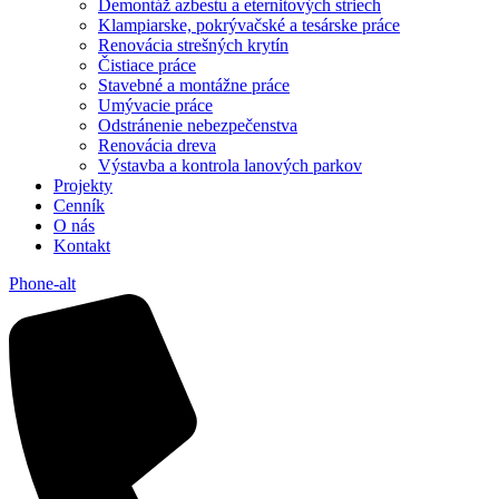
Demontáž azbestu a eternitových striech
Klampiarske, pokrývačské a tesárske práce
Renovácia strešných krytín
Čistiace práce
Stavebné a montážne práce
Umývacie práce
Odstránenie nebezpečenstva
Renovácia dreva
Výstavba a kontrola lanových parkov
Projekty
Cenník
O nás
Kontakt
Phone-alt