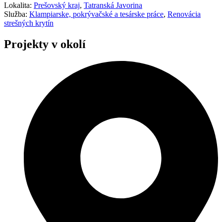
Lokalita:
Prešovský kraj
,
Tatranská Javorina
Služba:
Klampiarske, pokrývačské a tesárske práce
,
Renovácia
strešných krytín
Projekty v okolí