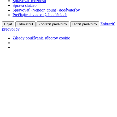
Spravovať možnosti
Správa služieb
Spravovať {vendor_count} dodávateľov
Prečítajte si viac o týchto účeloch
Zobraziť
Prijať
Odmietnuť
Zobraziť predvoľby
Uložiť predvoľby
predvoľby
Zásady používania súborov cookie
Preskočiť
na
obsah