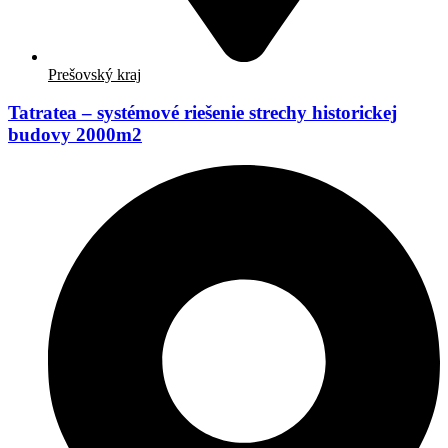
Prešovský kraj
Tatratea – systémové riešenie strechy historickej
budovy 2000m2