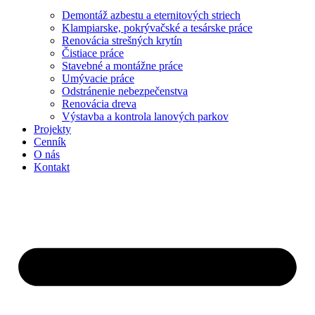
Demontáž azbestu a eternitových striech
Klampiarske, pokrývačské a tesárske práce
Renovácia strešných krytín
Čistiace práce
Stavebné a montážne práce
Umývacie práce
Odstránenie nebezpečenstva
Renovácia dreva
Výstavba a kontrola lanových parkov
Projekty
Cenník
O nás
Kontakt