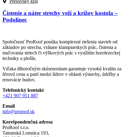
Prešovský kraj
Čistenie a náter strechy veží a krížov kostola –
Podolínec
Spoločnosť ProRoof ponúka komplexné riešenia stavieb od
základov po strechu, vrátane klampiarskych prác, čistenia a
maľovania striech či výškových prác s využitím horolezeckej
techniky a plošín.
Vďaka dlhoročným skúsenostiam garantuje vysokú kvalitu za
férovú cenu a patrí medzi lídrov v oblasti výstavby, údržby a
renovácie budov.
Telefonický kontakt
+421 907 951 887
Email
info@proroof.sk
Korešpondenčná adresa
ProRoof s.r.o.
Tatranská Lomnica 193,