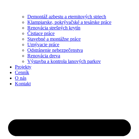
Demontáž azbestu a eternitových striech
Klampiarske, pokrývačské a tesárske práce
Renovácia strešných krytín
Čistiace práce
Stavebné a montážne práce
Umývacie práce
Odstránenie nebezpečenstva
Renovácia dreva
Výstavba a kontrola lanových parkov
Projekty
Cenník
O nás
Kontakt