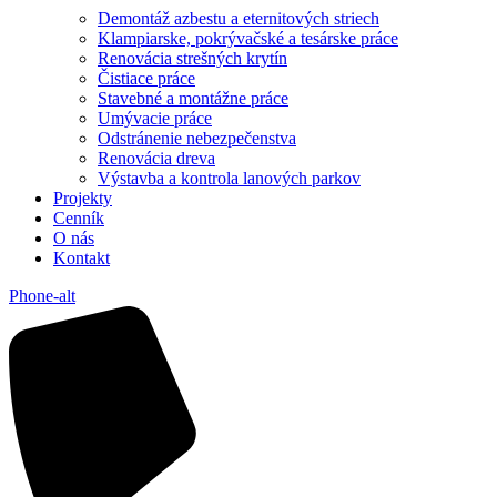
Demontáž azbestu a eternitových striech
Klampiarske, pokrývačské a tesárske práce
Renovácia strešných krytín
Čistiace práce
Stavebné a montážne práce
Umývacie práce
Odstránenie nebezpečenstva
Renovácia dreva
Výstavba a kontrola lanových parkov
Projekty
Cenník
O nás
Kontakt
Phone-alt