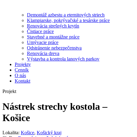
Demontáž azbestu a eternitových striech
Klampiarske, pokrývačské a tesárske práce
Renovácia strešných krytín
Čistiace práce
Stavebné a montážne práce
Umývacie práce
Odstránenie nebezpečenstva
Renovácia dreva
Výstavba a kontrola lanových parkov
Projekty
Cenník
O nás
Kontakt
Projekt
Nástrek strechy kostola –
Košice
Lokalita:
Košice
,
Košický kraj