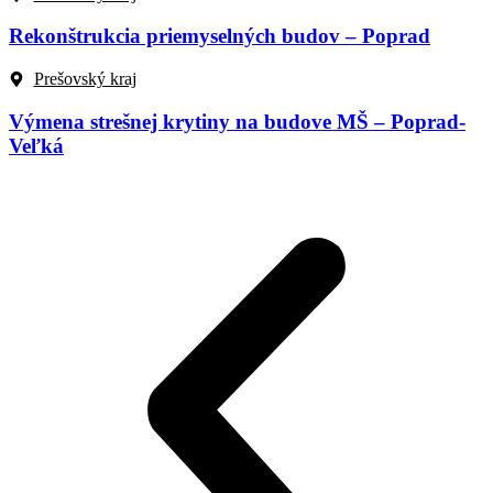
Rekonštrukcia priemyselných budov – Poprad
Prešovský kraj
Výmena strešnej krytiny na budove MŠ – Poprad-
Veľká