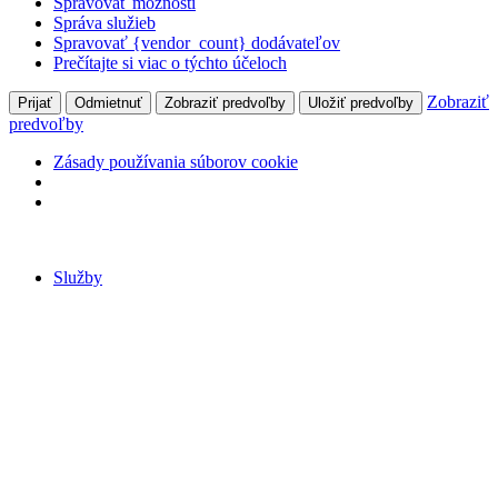
Spravovať možnosti
Správa služieb
Spravovať {vendor_count} dodávateľov
Prečítajte si viac o týchto účeloch
Zobraziť
Prijať
Odmietnuť
Zobraziť predvoľby
Uložiť predvoľby
predvoľby
Zásady používania súborov cookie
Preskočiť
na
Služby
obsah