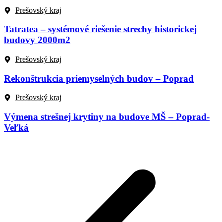
Prešovský kraj
Tatratea – systémové riešenie strechy historickej
budovy 2000m2
Prešovský kraj
Rekonštrukcia priemyselných budov – Poprad
Prešovský kraj
Výmena strešnej krytiny na budove MŠ – Poprad-
Veľká