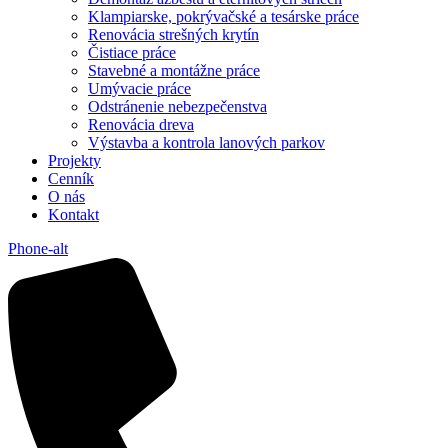
Klampiarske, pokrývačské a tesárske práce
Renovácia strešných krytín
Čistiace práce
Stavebné a montážne práce
Umývacie práce
Odstránenie nebezpečenstva
Renovácia dreva
Výstavba a kontrola lanových parkov
Projekty
Cenník
O nás
Kontakt
Phone-alt