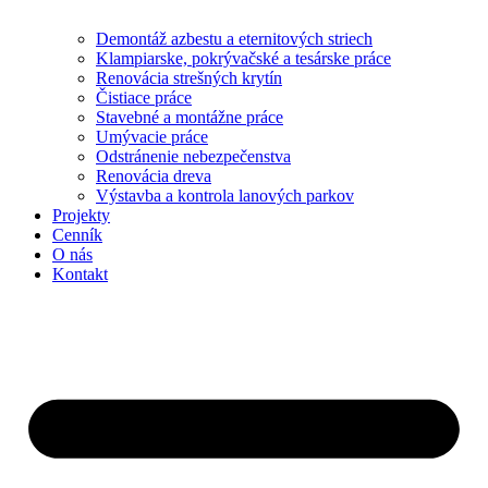
Demontáž azbestu a eternitových striech
Klampiarske, pokrývačské a tesárske práce
Renovácia strešných krytín
Čistiace práce
Stavebné a montážne práce
Umývacie práce
Odstránenie nebezpečenstva
Renovácia dreva
Výstavba a kontrola lanových parkov
Projekty
Cenník
O nás
Kontakt