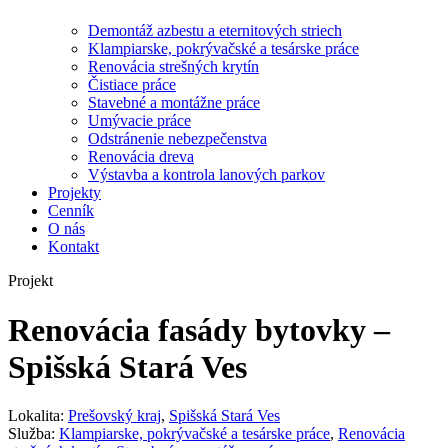
Demontáž azbestu a eternitových striech
Klampiarske, pokrývačské a tesárske práce
Renovácia strešných krytín
Čistiace práce
Stavebné a montážne práce
Umývacie práce
Odstránenie nebezpečenstva
Renovácia dreva
Výstavba a kontrola lanových parkov
Projekty
Cenník
O nás
Kontakt
Projekt
Renovácia fasády bytovky –
Spišská Stará Ves
Lokalita:
Prešovský kraj
,
Spišská Stará Ves
Služba:
Klampiarske, pokrývačské a tesárske práce
,
Renovácia