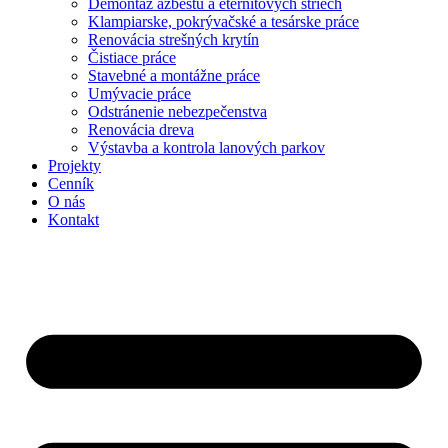
Demontáž azbestu a eternitových striech
Klampiarske, pokrývačské a tesárske práce
Renovácia strešných krytín
Čistiace práce
Stavebné a montážne práce
Umývacie práce
Odstránenie nebezpečenstva
Renovácia dreva
Výstavba a kontrola lanových parkov
Projekty
Cenník
O nás
Kontakt