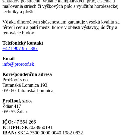
základov po strechu, vrátane klampiarskych prác, čistenia a
maľovania striech či výškových prác s využitím horolezeckej
techniky a plošín.
Vďaka dlhoročným skúsenostiam garantuje vysokú kvalitu za
férovú cenu a patrí medzi lídrov v oblasti výstavby, údržby a
renovácie budov.
Telefonický kontakt
+421 907 951 887
Email
info@proroof.sk
Korešpondenčná adresa
ProRoof s.r.o.
Tatranská Lomnica 193,
059 60 Tatranská Lomnica.
ProRoof, s.r.o.
Ždiar 417
059 55 Ždiar
IČO:
47 554 266
IČ DPH:
SK2023960191
IBAN:
SK14 7500 0000 0040 1982 0832