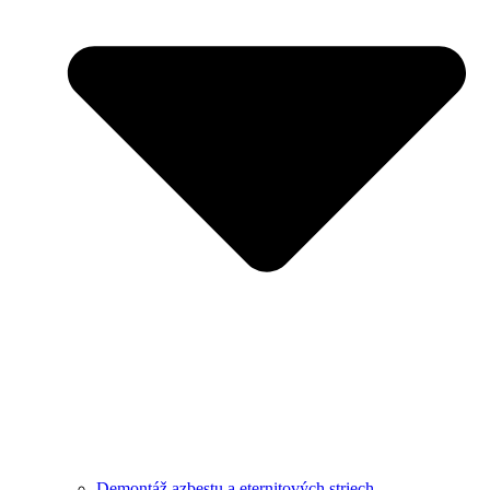
Demontáž azbestu a eternitových striech