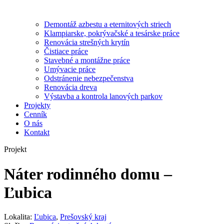
Demontáž azbestu a eternitových striech
Klampiarske, pokrývačské a tesárske práce
Renovácia strešných krytín
Čistiace práce
Stavebné a montážne práce
Umývacie práce
Odstránenie nebezpečenstva
Renovácia dreva
Výstavba a kontrola lanových parkov
Projekty
Cenník
O nás
Kontakt
Projekt
Náter rodinného domu –
Ľubica
Lokalita:
Ľubica
,
Prešovský kraj