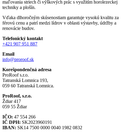
maľovania striech či výškových prác s využitím horolezeckej
techniky a plošín.
Vďaka dlhoročným skúsenostiam garantuje vysokú kvalitu za
férovú cenu a patrí medzi lídrov v oblasti výstavby, údržby a
renovácie budov.
Telefonický kontakt
+421 907 951 887
Email
info@proroof.sk
Korešpondenčná adresa
ProRoof s.r.o.
Tatranská Lomnica 193,
059 60 Tatranská Lomnica.
ProRoof, s.r.o.
Ždiar 417
059 55 Ždiar
IČO:
47 554 266
IČ DPH:
SK2023960191
IBAN:
SK14 7500 0000 0040 1982 0832