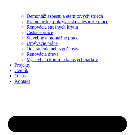
Demontáž azbestu a eternitových striech
Klampiarske, pokrývačské a tesárske práce
Renovácia strešných krytín
Čistiace práce
Stavebné a montážne práce
Umývacie práce
Odstránenie nebezpečenstva
Renovácia dreva
Výstavba a kontrola lanových parkov
Projekty
Cenník
O nás
Kontakt