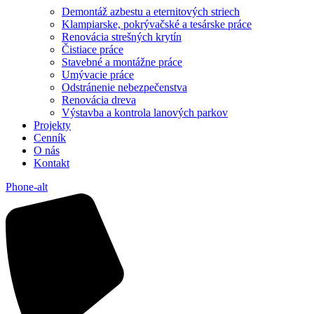
Demontáž azbestu a eternitových striech
Klampiarske, pokrývačské a tesárske práce
Renovácia strešných krytín
Čistiace práce
Stavebné a montážne práce
Umývacie práce
Odstránenie nebezpečenstva
Renovácia dreva
Výstavba a kontrola lanových parkov
Projekty
Cenník
O nás
Kontakt
Phone-alt