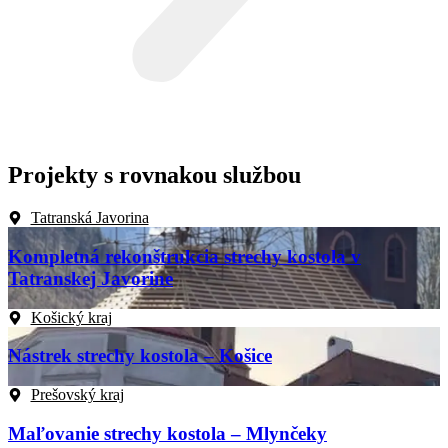
Projekty s rovnakou službou
Tatranská Javorina
Kompletná rekonštrukcia strechy kostola v
Tatranskej Javorine
Košický kraj
Nástrek strechy kostola – Košice
Prešovský kraj
Maľovanie strechy kostola – Mlynčeky