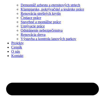
Demontáž azbestu a eternitových striech
Klampiarske, pokrývačské a tesárske práce
Renovácia strešných krytín
Čistiace práce
Stavebné a montážne práce
Umývacie práce
Odstránenie nebezpečenstva
Renovácia dreva
Výstavba a kontrola lanových parkov
Projekty
Cenník
O nás
Kontakt