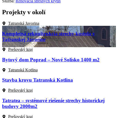
Služba:
Renovácia strešných krytín
Projekty v okolí
Tatranská Javorina
Kompletná rekonštrukcia strechy kostola v
Tatranskej Javorine
Prešovský kraj
Bytový dom Poprad – Nové Solisko 1400 m2
Tatranská Kotlina
Stavba krovu Tatranská Kotlina
Prešovský kraj
Tatratea – systémové riešenie strechy historickej
budovy 2000m2
Prešovský kraj