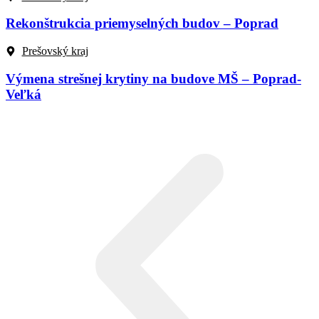
Rekonštrukcia priemyselných budov – Poprad
Prešovský kraj
Výmena strešnej krytiny na budove MŠ – Poprad-
Veľká