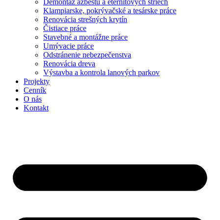
Demontáž azbestu a eternitových striech
Klampiarske, pokrývačské a tesárske práce
Renovácia strešných krytín
Čistiace práce
Stavebné a montážne práce
Umývacie práce
Odstránenie nebezpečenstva
Renovácia dreva
Výstavba a kontrola lanových parkov
Projekty
Cenník
O nás
Kontakt