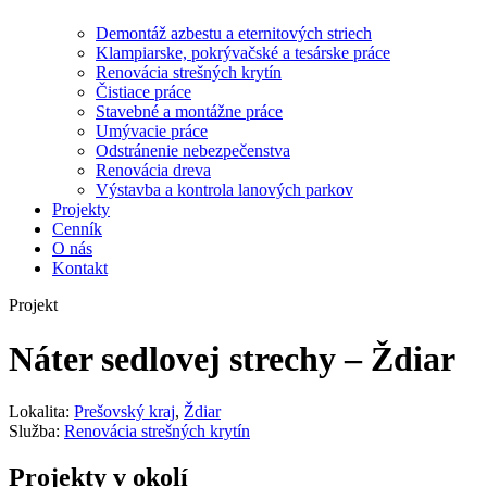
Demontáž azbestu a eternitových striech
Klampiarske, pokrývačské a tesárske práce
Renovácia strešných krytín
Čistiace práce
Stavebné a montážne práce
Umývacie práce
Odstránenie nebezpečenstva
Renovácia dreva
Výstavba a kontrola lanových parkov
Projekty
Cenník
O nás
Kontakt
Projekt
Náter sedlovej strechy – Ždiar
Lokalita:
Prešovský kraj
,
Ždiar
Služba:
Renovácia strešných krytín
Projekty v okolí