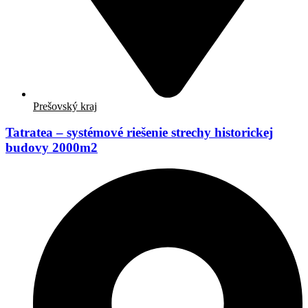
Prešovský kraj
Tatratea – systémové riešenie strechy historickej
budovy 2000m2