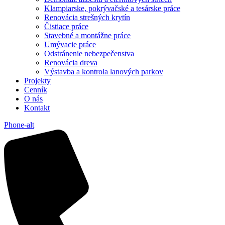
Klampiarske, pokrývačské a tesárske práce
Renovácia strešných krytín
Čistiace práce
Stavebné a montážne práce
Umývacie práce
Odstránenie nebezpečenstva
Renovácia dreva
Výstavba a kontrola lanových parkov
Projekty
Cenník
O nás
Kontakt
Phone-alt