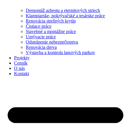
Demontáž azbestu a eternitových striech
Klampiarske, pokrývačské a tesárske práce
Renovácia strešných krytín
Čistiace práce
Stavebné a montážne práce
Umývacie práce
Odstránenie nebezpečenstva
Renovácia dreva
Výstavba a kontrola lanových parkov
Projekty
Cenník
O nás
Kontakt