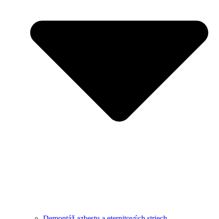
Demontáž azbestu a eternitových striech