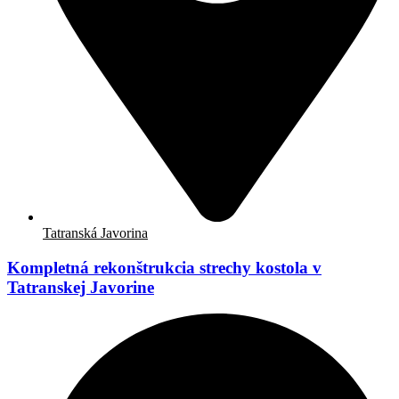
Tatranská Javorina
Kompletná rekonštrukcia strechy kostola v
Tatranskej Javorine