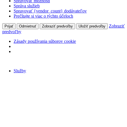
Spravovať možnosti
Správa služieb
Spravovať {vendor_count} dodávateľov
Prečítajte si viac o týchto účeloch
Zobraziť
Prijať
Odmietnuť
Zobraziť predvoľby
Uložiť predvoľby
predvoľby
Zásady používania súborov cookie
Preskočiť
na
Služby
obsah