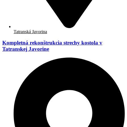
Tatranská Javorina
Kompletná rekonštrukcia strechy kostola v
Tatranskej Javorine